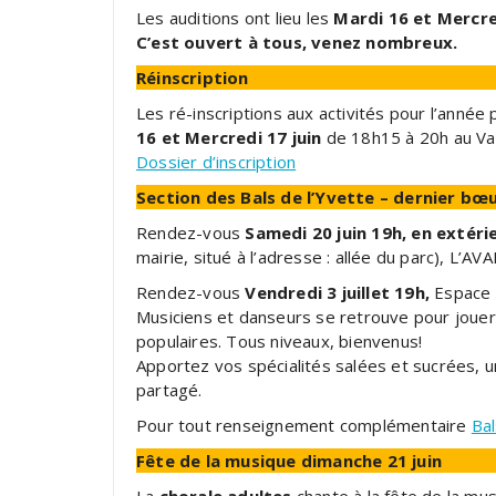
Les auditions ont lieu les
Mardi 16 et Mercre
C’est ouvert à tous, venez nombreux.
Réinscription
Les ré-inscriptions aux activités pour l’année
16 et Mercredi 17 juin
de 18h15 à 20h au Val
Dossier d’inscription
Section des Bals de l’Yvette – dernier bœ
Rendez-vous
Samedi 20 juin 19h, en extéri
mairie, situé à l’adresse : allée du parc), L
Rendez-vous
Vendredi 3 juillet 19h,
Espace 
Musiciens et danseurs se retrouve pour jouer 
populaires. Tous niveaux, bienvenus!
Apportez vos spécialités salées et sucrées, un
partagé.
Pour tout renseignement complémentaire
Bal
Fête de la musique dimanche 21 juin