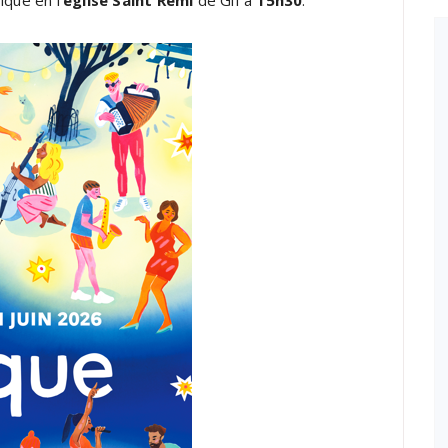
ique en l’
église Saint Rémi
de Gif à
15h30
.