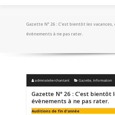
Gazette N° 26 : C’est bientôt les vacances
évènements à ne pas rater.
adminatelierchantant
Gazette
,
Information
Gazette N° 26 : C’est bientôt
évènements à ne pas rater.
Auditions de fin d’année