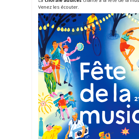
La
chorale adultes
chante à la fête de la mus
Venez les écouter.