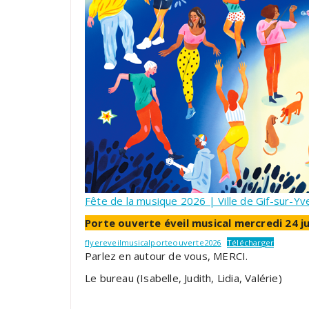
Fête de la musique 2026 | Ville de Gif-sur-Yv
Porte ouverte éveil musical mercredi 24 ju
flyereveilmusicalporteouverte2026
Télécharger
Parlez en autour de vous, MERCI.
Le bureau (Isabelle, Judith, Lidia, Valérie)