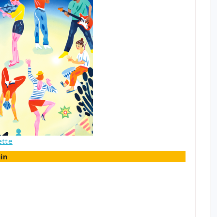
ette
in