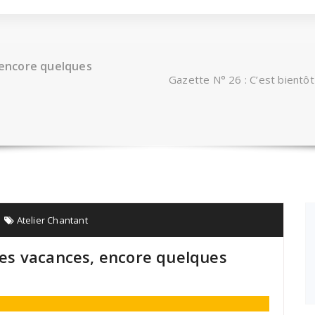
, encore quelques
Gazette N° 26 : C’est bientô
Atelier Chantant
 les vacances, encore quelques