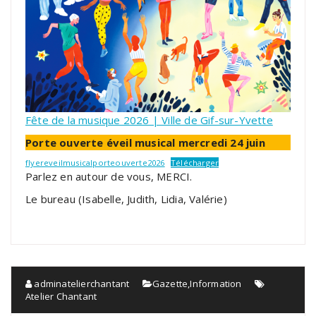
Fête de la musique 2026 | Ville de Gif-sur-Yvette
Porte ouverte éveil musical mercredi 24 juin
flyereveilmusicalporteouverte2026
Télécharger
Parlez en autour de vous, MERCI.
Le bureau (Isabelle, Judith, Lidia, Valérie)
adminatelierchantant
Gazette
,
Information
Atelier Chantant