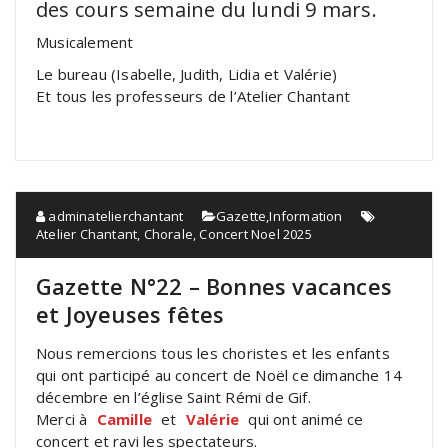
des cours semaine du lundi 9 mars.
Musicalement
Le bureau (Isabelle, Judith, Lidia et Valérie)
Et tous les professeurs de l’Atelier Chantant
adminatelierchantant
Gazette
,
Information
Atelier Chantant
,
Chorale
,
Concert Noel 2025
Gazette N°22 – Bonnes vacances
et Joyeuses fêtes
Nous remercions tous les choristes et les enfants
qui ont participé au concert de Noël ce dimanche 14
décembre en l’église Saint Rémi de Gif.
Merci à
Camille
et
Valérie
qui ont animé ce
concert et ravi les spectateurs.