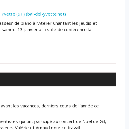
r Yvette (91) (bal-del-yvette.net)
sseur de piano à l’Atelier Chantant les jeudis et
e samedi 13 janvier à la salle de conférence la
e avant les vacances, derniers cours de l’année ce
entistes qui ont participé au concert de Noël de Gif,
sseurs Valérie et Arnaud pour ce travail.