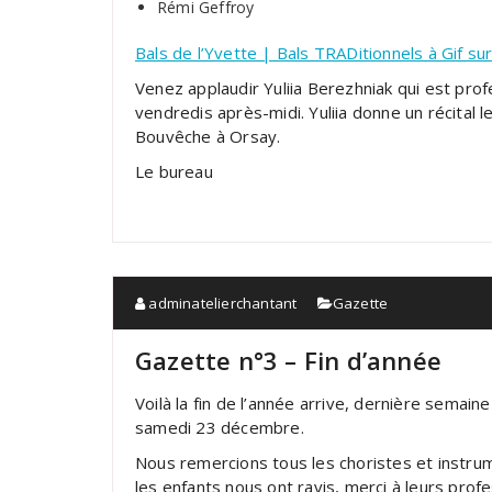
Rémi Geffroy
Bals de l’Yvette | Bals TRADitionnels à Gif su
Venez applaudir Yuliia Berezhniak qui est profe
vendredis après-midi. Yuliia donne un récital l
Bouvêche à Orsay.
Le bureau
adminatelierchantant
Gazette
Gazette n°3 – Fin d’année
Voilà la fin de l’année arrive, dernière semain
samedi 23 décembre.
Nous remercions tous les choristes et instrum
les enfants nous ont ravis, merci à leurs profe