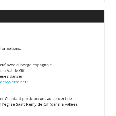
nformations.
 Bœuf avec auberge espagnole
h
au Val de Gif
venez danser.
del-yvette.net/
lier Chantant participeront au concert de
 l’église Saint Rémy de Gif (dans la vallée).