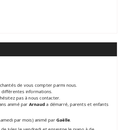
nchantés de vous compter parmi nous.
 différentes informations.
hésitez pas à nous contacter.
 ans animé par
Arnaud
a démarré, parents et enfants
 samedi par mois) animé par
Gaëlle
.
 de Jules le vendredi et enseigne le piano à de