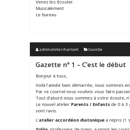
Venez les écouter.
Musicalement
Le bureau
adminatelierchantant
Gazette
Gazette n° 1 – C’est le début
Bonjour à tous,
Voilà l’année bien démarrée, nous sommes e
Par ce courriel nous voulons vous faire passer
Tout d’abord nous sommes à votre écoute, n’
Le nouvel atelier
Parents / Enfants
de 0 à 3
sont ravis.
L’
atelier accordéon diatonique
a repris (1
Yuliia
, professeur de piano, a repris les cours